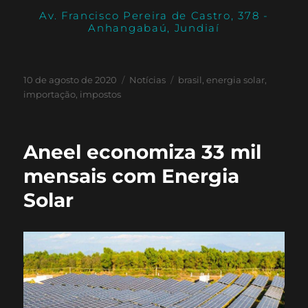
Av. Francisco Pereira de Castro, 378 -
Anhangabaú, Jundiaí
10 de agosto de 2020
Notícias
brasil
,
energia solar
,
importação
,
impostos
Aneel economiza 33 mil
mensais com Energia
Solar