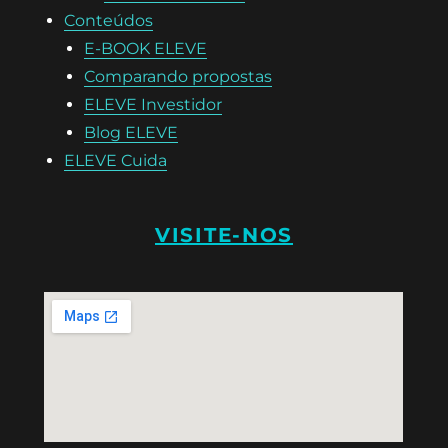
Conteúdos
E-BOOK ELEVE
Comparando propostas
ELEVE Investidor
Blog ELEVE
ELEVE Cuida
VISITE-NOS