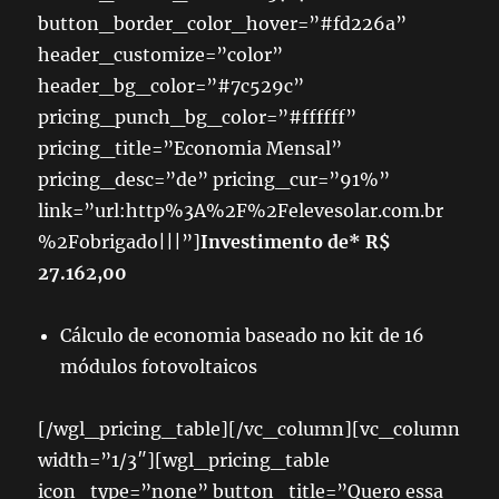
button_border_color_hover=”#fd226a”
header_customize=”color”
header_bg_color=”#7c529c”
pricing_punch_bg_color=”#ffffff”
pricing_title=”Economia Mensal”
pricing_desc=”de” pricing_cur=”91%”
link=”url:http%3A%2F%2Felevesolar.com.br
%2Fobrigado|||”]
Investimento de* R$
27.162,00
Cálculo de economia baseado no kit de 16
módulos fotovoltaicos
[/wgl_pricing_table][/vc_column][vc_column
width=”1/3″][wgl_pricing_table
icon_type=”none” button_title=”Quero essa