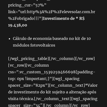
pricing_cur=”57%”
link=”url:http%3A%2F%2Felevesolar.com.br
%2Fobrigado|||”]
Investimento de * R$
19.438,00
Cálculo de economia baseado no kit de 10
módulos fotovoltaicos
[/wgl_pricing_table][/vc_column][/vc_row]
[vc_row][vc_column
css=”.vc_custom_1539259466698{padding-
top: 0px !important;}”][wgl_spacing
spacer_size=”82px”][vc_column_text]
*Valor
de investimento do kit sujeito a alteração após
visita técnica.
[/vc_column_text][wgl_spacing
spacer_size=”34″][/vc_column][/vc_row]