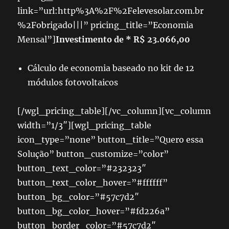
link=”url:http%3A%2F%2Felevesolar.com.br
%2Fobrigado|||” pricing_title=”Economia
Mensal”]
Investimento de * R$ 23.066,00
Cálculo de economia baseado no kit de 12
módulos fotovoltaicos
[/wgl_pricing_table][/vc_column][vc_column
width=”1/3″][wgl_pricing_table
icon_type=”none” button_title=”Quero essa
Solução” button_customize=”color”
button_text_color=”#232323″
button_text_color_hover=”#ffffff”
button_bg_color=”#57c7d2″
button_bg_color_hover=”#fd226a”
button_border_color=”#57c7d2″