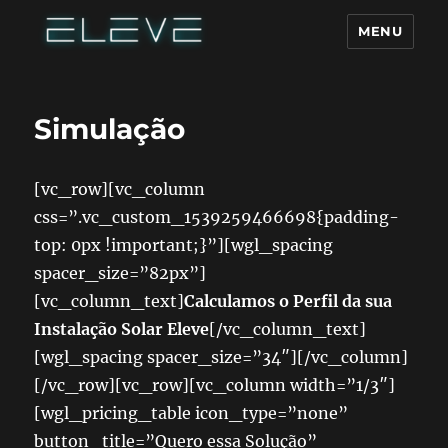
MENU
Simulação
[vc_row][vc_column
css=”.vc_custom_1539259466698{padding-
top: 0px !important;}”][wgl_spacing
spacer_size=”82px”]
[vc_column_text]
Calculamos o Perfil da sua
Instalação Solar Eleve
[/vc_column_text]
[wgl_spacing spacer_size=”34″][/vc_column]
[/vc_row][vc_row][vc_column width=”1/3″]
[wgl_pricing_table icon_type=”none”
button_title=”Quero essa Solução”